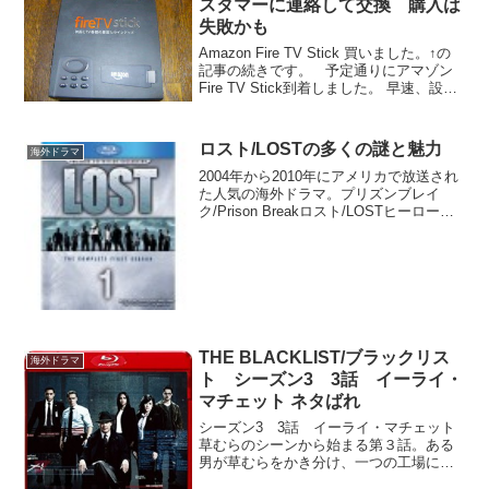
スタマーに連絡して交換 購入は
失敗かも
Amazon Fire TV Stick 買いました。↑の
記事の続きです。 予定通りにアマゾン
Fire TV Stick到着しました。 早速、設定
して動作確認。問題ありませんでした。
ところが、年末年始と何かとバタバタし
ていたのと、ケー...
ロスト/LOSTの多くの謎と魅力
海外ドラマ
2004年から2010年にアメリカで放送され
た人気の海外ドラマ。プリズンブレイ
ク/Prison Breakロスト/LOSTヒーロー
ズ/HEROES24 -TWENTY FOUR-などが
だいたい同時期に世界中で大人気とな
り、日本でも広く知られ...
THE BLACKLIST/ブラックリス
海外ドラマ
ト シーズン3 3話 イーライ・
マチェット ネタばれ
シーズン3 3話 イーライ・マチェット
草むらのシーンから始まる第３話。ある
男が草むらをかき分け、一つの工場に突
入します。その工場が、「ヴァーディア