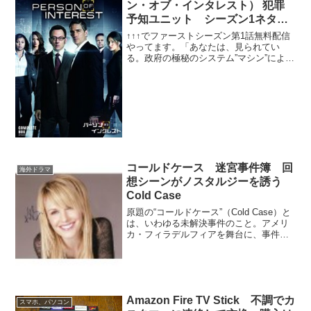
ン・オブ・インタレスト） 犯罪
予知ユニット シーズン1ネタば
れ
↑↑↑でファーストシーズン第1話無料配信
やってます。「あなたは、見られてい
る。政府の極秘のシステム”マシン”によっ
て、いつ何時も監視されているのだ。」
で、始まる物語です。AXNで配信してい
ます。元CIA工作員のジョン・リースは自
暴自棄になり...
コールドケース 迷宮事件簿 回
海外ドラマ
想シーンがノスタルジーを誘う
Cold Case
原題の“コールドケース”（Cold Case）と
は、いわゆる未解決事件のこと。アメリ
カ・フィラデルフィアを舞台に、事件の
迷宮入りを阻止すべく、奔走する殺人課
刑事たちの姿を描いた、１話完結のサス
ペンスドラマ。製作総指揮は、『CSI：科
学捜査班...
Amazon Fire TV Stick 不調でカ
スマホ、パソコン