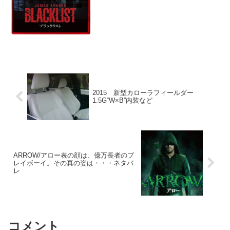
ント産業」でした。シーンは切り替わっ
て、前回の最後の３０秒で、トムがドナ
ルド・レスラーのところ...
2015 新型カローラフィールダー
1.5G“W×B”内装など
ARROW/アロー表の顔は、億万長者のプ
レイボーイ。その真の姿は・・・ネタバ
レ
コメント