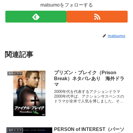
matsumoをフォローする
matsumo
関連記事
プリズン・ブレイク（Prison
海外ドラマ
Break）ネタバレあり 海外ドラ
マ
2000年代を代表するアクションドラマ
2000年代半ば、アクションサスペンスの
ドラマが全米で人気を博しました。その
中でも特に人気が高かったのが、“24 -
TWENTY FOUR”と“プリズン・ブレイ
ク”、”LOST”でした。“プリズン・ブレ...
PERSON of INTEREST（パーソ
海外ドラマ