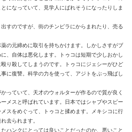
ことになっていて、見学人にばれそうになったりしま
り出すのですが、街のチンピラにからまれたり、売る
麻薬の元締めに取引を持ちかけます。しかしさすがブ
めに、自体は悪化します。トゥコは短期で少しおかし
に殴り殺してしまうのです。トゥコにジェシーがひど
見事に復讐。科学の力を使って、アジトをぶっ飛ばし
がかっていて、天才のウォルターが作るので質が良く
ルーメスと呼ばれています。日本ではシャブやスピー
ーメスをめぐって、トゥコと揉めます。メキシコに行
連れ去られます。
またハンクにとっては良いことだったのか、悪いこと