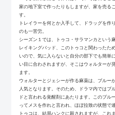
家の地下室で作ったりもしますが、家を売る
す。
トレイラーを何とか入手して、ドラッグを作
のも一苦労。
シーズン１では、トゥコ・サラマンカという
レイキングバッド、このトゥコと関わったた
いので、気に入らないと自分の部下でも簡単
い目に合わされますが、そこはウォルターが
ます。
ウォルターとジェシーが作る麻薬は、ブルー
人気となります。そのため、ドラマ内ではブ
ドと言われる覚醒剤にあたります。このブル
ってメスを作れと言われ、ほぼ拉致の状態で
トゥコは、結局ハンクに殺されますが、これ