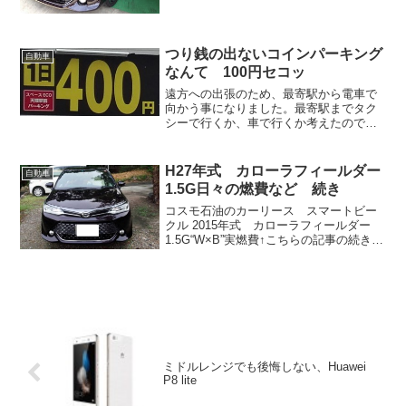
もらって写真撮影しました。 ホンダとか
はそのような事をやっていると聞いて
ま...
つり銭の出ないコインパーキング
自動車
なんて 100円セコッ
遠方への出張のため、最寄駅から電車で
向かう事になりました。最寄駅までタク
シーで行くか、車で行くか考えたのです
が朝にタクシーが時間通り来ないリスク
を考えて最寄駅までマイカーで行ってコ
インパーキングに停める事にしました。
H27年式 カローラフィールダー
自動車
念のために出発2日前に最...
1.5G日々の燃費など 続き
コスモ石油のカーリース スマートビー
クル 2015年式 カローラフィールダー
1.5G“W×B”実燃費↑こちらの記事の続きで
す。 前回までの実測燃費の記事が長くな
ってきたのでこちらに続きを書いて行き
たいと思います。2015/12/07メーター...
ミドルレンジでも後悔しない、Huawei
P8 lite