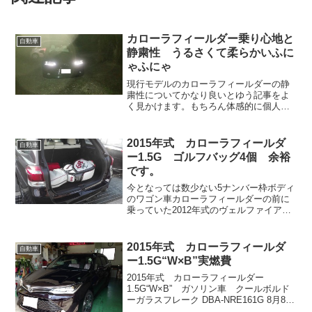
カローラフィールダー乗り心地と
自動車
静粛性 うるさくて柔らかいふに
ゃふにゃ
現行モデルのカローラフィールダーの静
粛性についてかなり良いとゆう記事をよ
く見かけます。もちろん体感的に個人差
はあるとは思いますが。 自分が感じる分
にはかなり良くないと思います。 軽自動
車より少しはマシという程度ではないで
2015年式 カローラフィールダ
自動車
しょうか。ヴェルファ...
ー1.5G ゴルフバッグ4個 余裕
です。
今となっては数少ない5ナンバー枠ボディ
のワゴン車カローラフィールダーの前に
乗っていた2012年式のヴェルファイアか
ら乗り換えるにあたって最も重要視した
のはボディサイズ、5ナンバー枠の車種で
あるということ。それでいてゴルフバッ
2015年式 カローラフィールダ
自動車
グが2個程度シー...
ー1.5G“W×B”実燃費
2015年式 カローラフィールダー
1.5G“W×B” ガソリン車 クールボルド
ーガラスフレーク DBA-NRE161G 8月8日
が納車でした。 初めてディーラーで花束