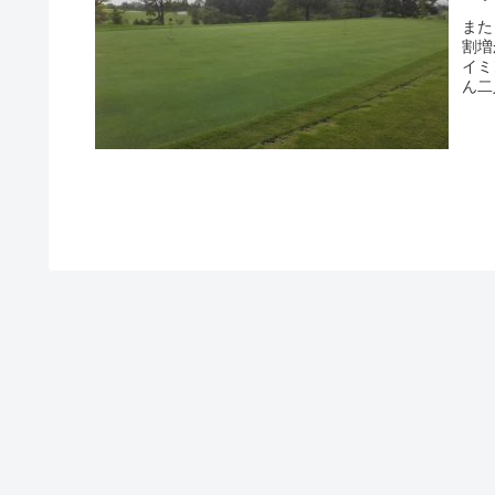
また
割増
イミ
ん二