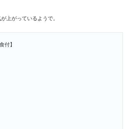
気が上がっているようで。
朝食付】
し