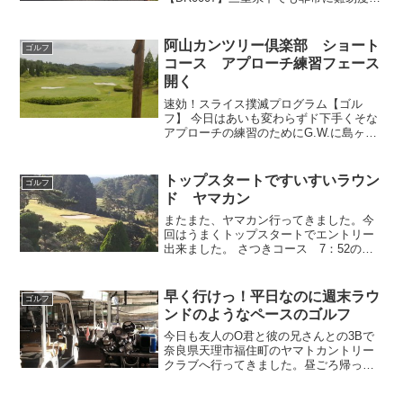
高いゴルフ場 セントレイクスゴルフ倶
楽部今日は、三重県でも非常に難しいと
評判のセントレイクスにやってきまし
阿山カンツリー倶楽部 ショート
ゴルフ
た。楽天GO...
コース アプローチ練習フェース
開く
速効！スライス撲滅プログラム【ゴル
フ】 今日はあいも変わらずド下手くそな
アプローチの練習のためにG.W.に島ヶ原
カントリーに行ったひかるさんと三重県
伊賀市の阿山カンツリー倶楽部のゴルフ
場に併設されているショートコースに行
トップスタートですいすいラウン
ゴルフ
ってきました。名阪国...
ド ヤマカン
またまた、ヤマカン行ってきました。今
回はうまくトップスタートでエントリー
出来ました。 さつきコース 7：52のト
ップスタート メンバーは、この前一緒に
コンペに参加したＰちゃんと、シングル
さんのＭ君。Ｍ君は今回のラウンドが今
早く行けっ！平日なのに週末ラウ
ゴルフ
年110回目だそう...
ンドのようなペースのゴルフ
今日も友人のO君と彼の兄さんとの3Bで
奈良県天理市福住町のヤマトカントリー
クラブへ行ってきました。昼ごろ帰って
仕事しないといけないので、本当はトッ
プスタートが良かったのですが、3番手ス