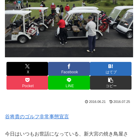
X
Facebook
はてブ
Pocket
LINE
コピー
2016.06.21
2016.07.25
谷将貴のゴルフ非常事態宣言
今日はいつもお世話になっている、新大宮の焼き鳥屋さ