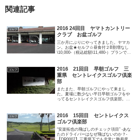
関連記事
2016 24回目 ヤマトカントリー
ゴルフ
クラブ お盆ゴルフ
三か月にぶりにやってきました。ヤマカ
ン。お盆★セルフ☆昼食付２B割増なし
\10,000‐（税込総額\11,480-）プランで
す。昔の仕事関係で知り合ったとある東
京の会社社長のYさんと、大阪で不動産屋
やってるKとの3Bです。あしび 10：1...
2016 21回目 早朝ゴルフ 三
ゴルフ
重県 セントレイクスゴルフ倶楽
部
またまた、早朝ゴルフにやって来まし
た。夏場に数少ない平日早朝ゴルフをや
ってるセントレイクスゴルフ倶楽部。前
回6月に来た時は8個ほどボールを無くし
てさんざんでしたが、ネットで早朝5時ス
タートをやっているのを見てやってきま
2016 15回目 セントレイクス
ゴルフ
した。下記にあるオフィ...
ゴルフ倶楽部
“安楽拓也の飛ばしのチェック項目” -あな
たのドライバーはなぜ飛ばないのか？-
【DR0007】三重県下でも非常に難易度の