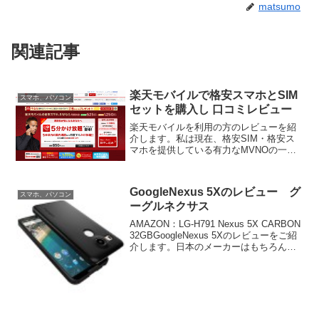
matsumo
関連記事
楽天モバイルで格安スマホとSIM
スマホ、パソコン
セットを購入し 口コミレビュー
楽天モバイルを利用の方のレビューを紹
介します。私は現在、格安SIM・格安ス
マホを提供している有力なMVNOの一社
である楽天モバイルと契約してスマート
フォンの利用を行っています。楽天モバ
イルに乗り換えをする前はソフトバンク
GoogleNexus 5Xのレビュー グ
と契約をしてスマート...
スマホ、パソコン
ーグルネクサス
AMAZON：LG-H791 Nexus 5X CARBON
32GBGoogleNexus 5Xのレビューをご紹
介します。日本のメーカーはもちろんの
こと、世界各国のスマートフォン製造メ
ーカーが製造・販売しているスマートフ
ォンに搭載されてい...