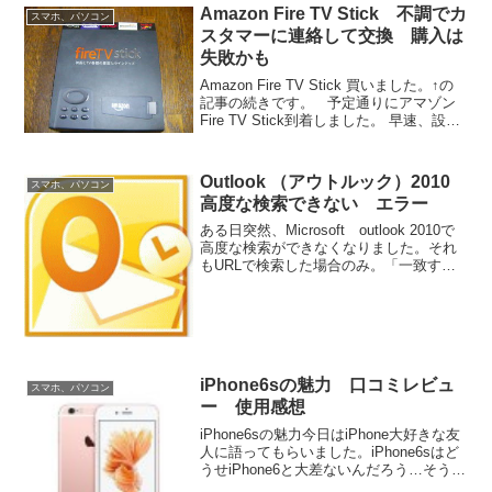
Amazon Fire TV Stick 不調でカ
スマホ、パソコン
スタマーに連絡して交換 購入は
失敗かも
Amazon Fire TV Stick 買いました。↑の
記事の続きです。 予定通りにアマゾン
Fire TV Stick到着しました。 早速、設定
して動作確認。問題ありませんでした。
ところが、年末年始と何かとバタバタし
ていたのと、ケー...
Outlook （アウトルック）2010
スマホ、パソコン
高度な検索できない エラー
ある日突然、Microsoft outlook 2010で
高度な検索ができなくなりました。それ
もURLで検索した場合のみ。「一致する
アイテムが見つかりません」と表示さる
症状が多いようですが、今回はいつまで
も検索し続ける症状です。ネットでい
ろ...
iPhone6sの魅力 口コミレビュ
スマホ、パソコン
ー 使用感想
iPhone6sの魅力今日はiPhone大好きな友
人に語ってもらいました。iPhone6sはど
うせiPhone6と大差ないんだろう…そう考
える人は多いのではないでしょうか！？