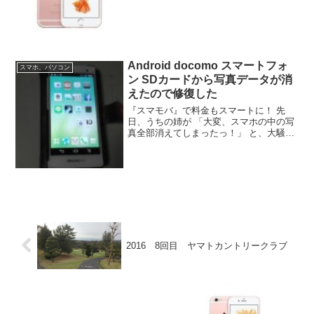
ですが実は、iPhone6s、かなり進化して
いるんです！今日はその...
Android docomo スマートフォ
スマホ、パソコン
ン SDカードから写真データが消
えたので修復した
『スマモバ』で料金もスマートに！ 先
日、うちの姉が 「大変、スマホの中の写
真全部消えてしまったっ！」 と、大騒
ぎ。本人いわく「ネットで調べて見た
ら、同様の症状がたくさんあって対処方
法も書いてあるけど、その意味が分から
んので頼むわっ」と、頼ま...
2016 8回目 ヤマトカントリークラブ