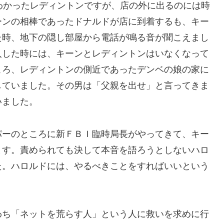
がわかったレディントンですが、店の外に出るのには時
ーンの相棒であったドナルドが店に到着するも、キー
た時、地下の隠し部屋から電話が鳴る音が聞こえまし
入した時には、キーンとレディントンはいなくなって
ころ、レディントンの側近であったデンベの娘の家に
していました。その男は「父親を出せ」と言ってきま
いました。
パーのところに新ＦＢＩ臨時局長がやってきて、キー
ます。責められても決して本音を語ろうとしないハロ
た。ハロルドには、やるべきことをすればいいという
わち「ネットを荒らす人」という人に救いを求めに行