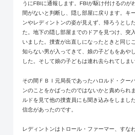
うにFBIに通報します。FBIが駆け付けるの
間がないと判断し、隠し部屋に戻ります。キ
ンやレディントンの姿が見えず、帰ろうとし
た。地下の隠し部屋までのドアを見つけ、突
いました。捜査が出直しになったときと同じ
知らない男が入ってきて、娘の子どもをあや
した。そして娘の子どもは連れ去られてしま
その間ＦＢＩ元局長であったハロルド・クー
ンのことをかばったのではないかと責められ
ルドを見て他の捜査員にも聞き込みをしまし
信念があったのです。
レディントンはトロール・ファーマー、すな