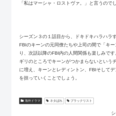
「私はマーシャ・ロストヴァ。」と言うので
シーズン３の１話目から、ドキドキハラハラ
FBIのキーンの元同僚たちや上司の間で「キ
り、次話以降のFBI内の人間関係も楽しみで
ギリのところでキーンがつかまらないという
に増え、キーンとレディントン、FBIそして
を担っていくことでしょう。
海外ドラマ
ネタばれ
ブラックリスト
シ