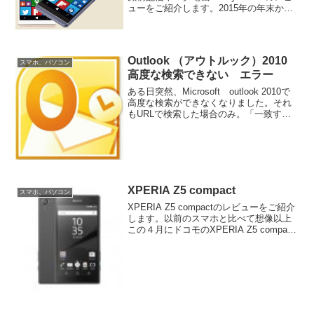
ューをご紹介します。2015年の年末から
日本国内でも待望のWindow10スマホの販
売が本格化しました。有名なパソコンメ
ーカー数社がWindow10スマホを...
Outlook （アウトルック）2010
スマホ、パソコン
高度な検索できない エラー
ある日突然、Microsoft outlook 2010で
高度な検索ができなくなりました。それ
もURLで検索した場合のみ。「一致する
アイテムが見つかりません」と表示さる
症状が多いようですが、今回はいつまで
も検索し続ける症状です。ネットでい
ろ...
XPERIA Z5 compact
スマホ、パソコン
XPERIA Z5 compactのレビューをご紹介
します。以前のスマホと比べて想像以上
この４月にドコモのXPERIA Z5 compact
を購入しました。スマホは３年前くらい
のREGZA PHONEを使用していたのです
が、まず電池の持ち具...