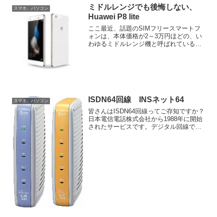
ミドルレンジでも後悔しない、
スマホ、パソコン
Huawei P8 lite
ここ最近、話題のSIMフリースマートフ
ォンは、本体価格が2～3万円ほどの、い
わゆるミドルレンジ機と呼ばれている機
種が、コストパフォーマンスも良いとい
うことで人気になっていますが、この
Huawei P8 liteも、そんなミドルレンジ機
と呼ば...
ISDN64回線 INSネット64
スマホ、パソコン
皆さんはISDN64回線ってご存知ですか？
日本電信電話株式会社から1988年に開始
されたサービスです。デジタル回線で高
品質、という事で徐々に普及していった
ようです。私は1996年に人生初めてのPC
を購入してインターネットをしました。
ところが...