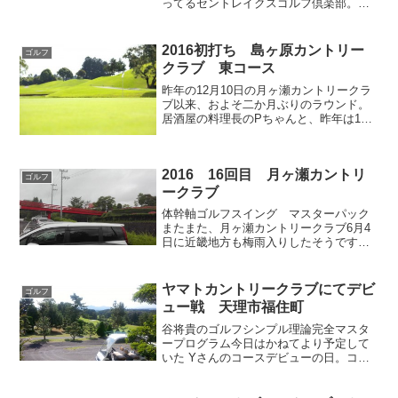
ってるセントレイクスゴルフ倶楽部。前
回6月に来た時は8個ほどボールを無くし
てさんざんでしたが、ネットで早朝5時ス
タートをやっているのを見てやってきま
2016初打ち 島ヶ原カントリー
ゴルフ
した。下記にあるオフィ...
クラブ 東コース
昨年の12月10日の月ヶ瀬カントリークラ
ブ以来、およそ二か月ぶりのラウンド。
居酒屋の料理長のPちゃんと、昨年は150
ラウンドしたという強者の、M君との3B
でのラウンド。こちらのゴルフ場は電動
カートがリモコン式なので、2サム、3サ
2016 16回目 月ヶ瀬カントリ
ムのラウンド...
ゴルフ
ークラブ
体幹軸ゴルフスイング マスターパック
またまた、月ヶ瀬カントリークラブ6月4
日に近畿地方も梅雨入りしたそうです
が、今の所そんなには雨降りの日はあり
ません。一応天気予報を入念に確認し
て、おそらくは雨は大丈夫だろうとゆう
ヤマトカントリークラブにてデビ
ゴルフ
事で、5日前にIN 08:...
ュー戦 天理市福住町
谷将貴のゴルフシンプル理論完全マスタ
ープログラム今日はかねてより予定して
いた Yさんのコースデビューの日。コー
スは奈良県天理市福住町ヤマトカントリ
ークラブ。多少アップダウンがきついと