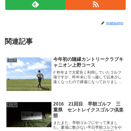
matsumo
関連記事
今年初の隨縁カントリークラブキ
ゴルフ
ャニオン上野コース
// 昨年まで大変良く利用していたゴルフ
場ですが、昨年末に引っ越して以来少し
遠くなったので疎遠になっておりました
が、Pちゃんより「久しぶりに隨縁行こう
っ！」って事でお邪魔しました。3Bです
が、このゴルフ場もリモコンカートなの
で楽々です。（リ...
2016 21回目 早朝ゴルフ 三
ゴルフ
重県 セントレイクスゴルフ倶楽
部
またまた、早朝ゴルフにやって来まし
た。夏場に数少ない平日早朝ゴルフをや