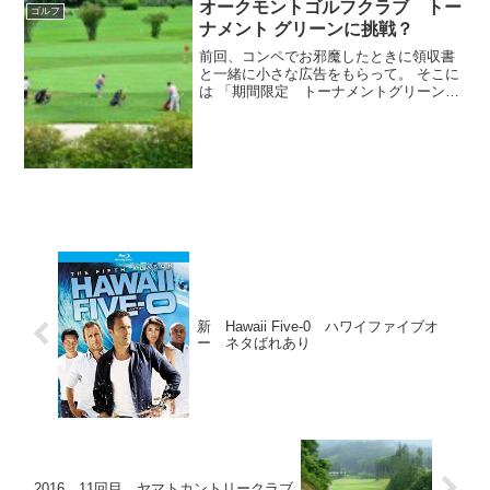
ころはありますが、名阪国道からも近く
オークモントゴルフクラブ トー
ゴルフ
交通アクセスが便利なわ...
ナメント グリーンに挑戦？
前回、コンペでお邪魔したときに領収書
と一緒に小さな広告をもらって。 そこに
は 「期間限定 トーナメントグリーンに
挑戦」と。 というわけで怖いもの見た
さ？ で、行ってきました。少し早く到着
してみんなを待ってる時に係員のおばさ
またちが ここのと...
新 Hawaii Five-0 ハワイファイブオ
ー ネタばれあり
2016 11回目 ヤマトカントリークラブ