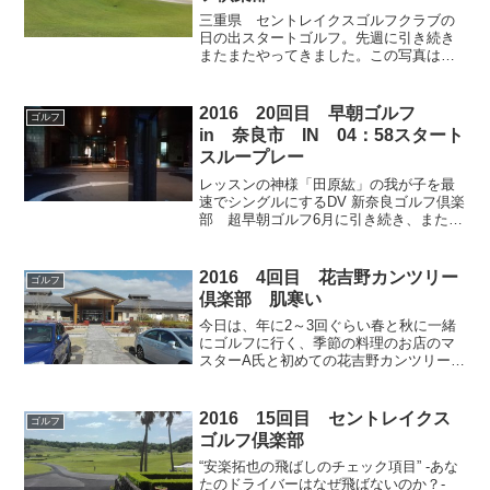
三重県 セントレイクスゴルフクラブの
日の出スタートゴルフ。先週に引き続き
またまたやってきました。この写真はゴ
ルフ場到着時、4時40分に撮影したもので
すが、まだ真っ暗です。4時47分撮影。う
っすらと明るくなってきました。メンツ
2016 20回目 早朝ゴルフ
ゴルフ
は焼き鳥屋マスタ...
in 奈良市 IN 04：58スタート
スループレー
レッスンの神様「田原紘」の我が子を最
速でシングルにするDV 新奈良ゴルフ倶楽
部 超早朝ゴルフ6月に引き続き、またま
たやってきました。新奈良の早朝ゴル
フ。通常はこちらの早朝ゴルフはアウト
からのスタートだけですが、今日はお客
2016 4回目 花吉野カンツリー
ゴルフ
さんが多かったようで...
倶楽部 肌寒い
今日は、年に2～3回ぐらい春と秋に一緒
にゴルフに行く、季節の料理のお店のマ
スターA氏と初めての花吉野カンツリーに
行ってきました。もう一人は、50回以上
ラウンド経験はあるけどブランク5年ほど
の、Hさんです。 相当、久しぶりのキャ
2016 15回目 セントレイクス
ゴルフ
ディ付きのゴル...
ゴルフ倶楽部
“安楽拓也の飛ばしのチェック項目” -あな
たのドライバーはなぜ飛ばないのか？-