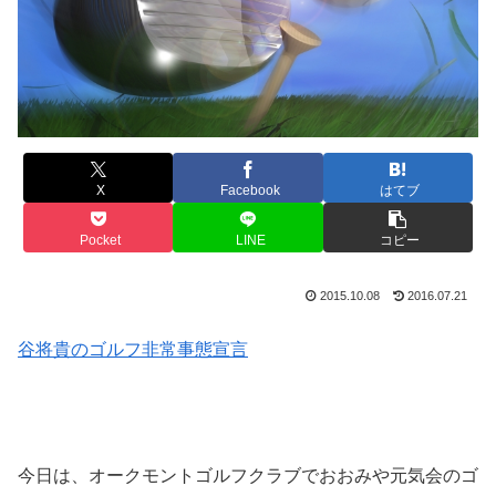
X
Facebook
はてブ
Pocket
LINE
コピー
2015.10.08
2016.07.21
谷将貴のゴルフ非常事態宣言
今日は、オークモントゴルフクラブでおおみや元気会のゴ