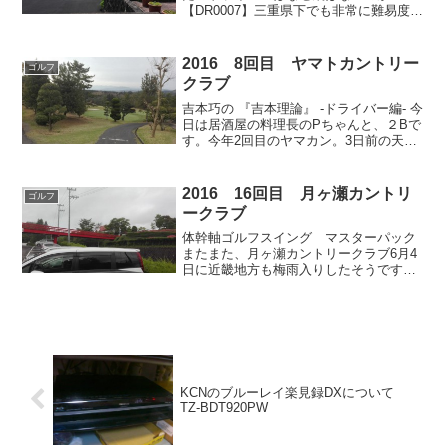
【DR0007】三重県下でも非常に難易度の
高いゴルフ場 セントレイクスゴルフ倶
楽部今日は、三重県でも非常に難しいと
評判のセントレイクスにやってきまし
2016 8回目 ヤマトカントリー
ゴルフ
た。楽天GO...
クラブ
吉本巧の 『吉本理論』 -ドライバー編- 今
日は居酒屋の料理長のPちゃんと、２Bで
す。今年2回目のヤマカン。3日前の天気
予報では晴れ予想でしたが、直前に晴れ
のち曇りに変わりました。とゆうわけで
どの組も用意出来次第、時間前にスター
2016 16回目 月ヶ瀬カントリ
ゴルフ
ト。さざんか...
ークラブ
体幹軸ゴルフスイング マスターパック
またまた、月ヶ瀬カントリークラブ6月4
日に近畿地方も梅雨入りしたそうです
が、今の所そんなには雨降りの日はあり
ません。一応天気予報を入念に確認し
て、おそらくは雨は大丈夫だろうとゆう
事で、5日前にIN 08:...
KCNのブルーレイ楽見録DXについて
TZ-BDT920PW