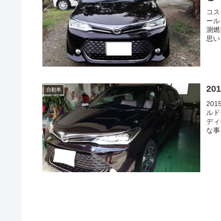
コス
ール
測燃
思いま
20
自動車
20
ルド
ディ
な事